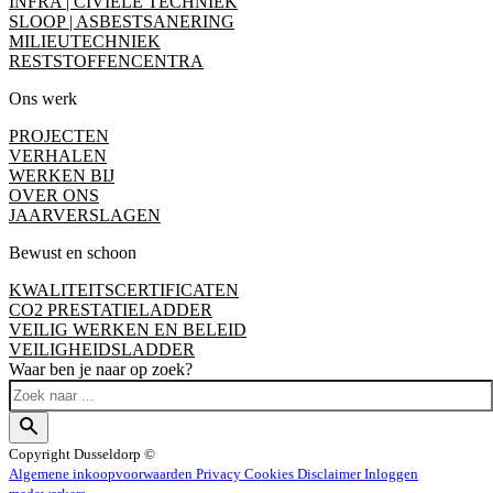
INFRA | CIVIELE TECHNIEK
SLOOP | ASBESTSANERING
MILIEUTECHNIEK
RESTSTOFFENCENTRA
Ons werk
PROJECTEN
VERHALEN
WERKEN BIJ
OVER ONS
JAARVERSLAGEN
Bewust en schoon
KWALITEITSCERTIFICATEN
CO2 PRESTATIELADDER
VEILIG WERKEN EN BELEID
VEILIGHEIDSLADDER
Waar ben je naar op zoek?
Copyright
Dusseldorp ©
Algemene inkoopvoorwaarden
Privacy
Cookies
Disclaimer
Inloggen