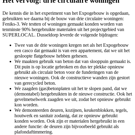
Het vervolg: drie circulaire woningen
De kennis die in het experiment van het Expogebouw is opgedaan,
gebruikten we daarna bij de bouw van drie circulaire woningen:
Feniks-3. We testten of woningen gemaakt konden worden van
tenminste 90% hergebruikte materialen uit het projectgebied van
SUPERLOCAL. Dusseldorp leverde de volgende bijdragen:
Twee van de drie woningen kregen net als het Expogebouw
een casco dat gemaakt is van een appartement, dat we uit het
gesloopte flatgebouw hebben gehesen.
We maakten gebruik van beton dat van slooppuin gemaakt is.
Dit puin is op locatie gebroken en dus ter plekke opnieuw
gebruikt als circulair beton voor de funderingen van de
nieuwe woningen. Ook de constructieve wanden zijn gestort
van gerecycled beton.
We zaagden (gas)betonplaten uit het te slopen pand, dat we
(demontabel) hergebruikten in de nieuwe constructie. Ook het
gevelmetselwerk zaagden we uit, zodat het opnieuw gebruikt
kon worden.
We demonteerden deuren, kozijnen, keukenblokken, tegels,
houtwerk en sanitair zodanig, dat ze opnieuw gebruikt
konden worden. Ook zijn er materialen hergebruikt in een
andere functie: de deuren zijn bijvoorbeeld gebruikt als
plafondaftimmering.