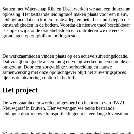
Samen met Waterschap Rijn en IJssel werken we aan een duurzame
oplossing. Het bestaande leidingtracé maken plaats voor een nieuw
leidingtracé dat een kortere route aflegt en beter bestand is tegen de
omstandigheden in de bodem. Voordat dit nieuwe tracé beschikbaar
is slopen wij 3 oude oxidatiebedden en controleren we de eerste
grondlagen op ontplofbare oorlogsresten.
De werkzaamheden vinden plaats op een actieve zuiveringslocatie.
Dat vraagt om goede afstemming en veilig werken in een complexe
omgeving. Door een zorgvuldige voorbereiding en nauwe
samenwerking met onze opdrachtgever blijft het zuiveringsproces
tijdens de uitvoering continu in bedrijf.
Het project
De werkzaamheden worden uitgevoerd op het terrein van RWZI
Nieuwgraaf in Duiven. Hier vervangen we beide bestaande
leidingen door nieuwe transportleidingen met een lange levensduur.
Waar wij geen invulling kunnen geven aan materieelinzet maken wij