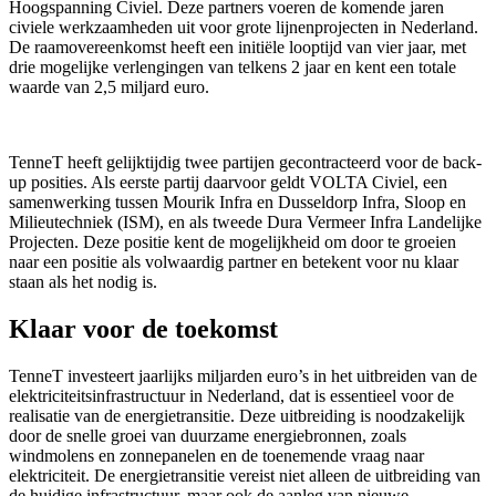
Hoogspanning Civiel. Deze partners voeren de komende jaren
civiele werkzaamheden uit voor grote lijnenprojecten in Nederland.
De raamovereenkomst heeft een initiële looptijd van vier jaar, met
drie mogelijke verlengingen van telkens 2 jaar en kent een totale
waarde van 2,5 miljard euro.
TenneT heeft gelijktijdig twee partijen gecontracteerd voor de back-
up posities. Als eerste partij daarvoor geldt VOLTA Civiel, een
samenwerking tussen Mourik Infra en Dusseldorp Infra, Sloop en
Milieutechniek (ISM), en als tweede Dura Vermeer Infra Landelijke
Projecten. Deze positie kent de mogelijkheid om door te groeien
naar een positie als volwaardig partner en betekent voor nu klaar
staan als het nodig is.
Klaar voor de toekomst
TenneT investeert jaarlijks miljarden euro’s in het uitbreiden van de
elektriciteitsinfrastructuur in Nederland, dat is essentieel voor de
realisatie van de energietransitie. Deze uitbreiding is noodzakelijk
door de snelle groei van duurzame energiebronnen, zoals
windmolens en zonnepanelen en de toenemende vraag naar
elektriciteit. De energietransitie vereist niet alleen de uitbreiding van
de huidige infrastructuur, maar ook de aanleg van nieuwe