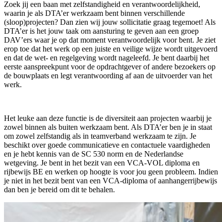
Zoek jij een baan met zelfstandigheid en verantwoordelijkheid,
waarin je als DTA’er werkzaam bent binnen verschillende
(sloop)projecten? Dan zien wij jouw sollicitatie graag tegemoet! Als
DTA’er is het jouw taak om aansturing te geven aan een groep
DAV’ers waar je op dat moment verantwoordelijk voor bent. Je ziet
erop toe dat het werk op een juiste en veilige wijze wordt uitgevoerd
en dat de wet- en regelgeving wordt nageleefd. Je bent daarbij het
eerste aanspreekpunt voor de opdrachtgever of andere bezoekers op
de bouwplaats en legt verantwoording af aan de uitvoerder van het
werk.
Het leuke aan deze functie is de diversiteit aan projecten waarbij je
zowel binnen als buiten werkzaam bent. Als DTA’er ben je in staat
om zowel zelfstandig als in teamverband werkzaam te zijn. Je
beschikt over goede communicatieve en contactuele vaardigheden
en je hebt kennis van de SC 530 norm en de Nederlandse
wetgeving. Je bent in het bezit van een VCA-VOL diploma en
rijbewijs BE en werken op hoogte is voor jou geen probleem. Indien
je niet in het bezit bent van een VCA-diploma of aanhangerrijbewijs
dan ben je bereid om dit te behalen.