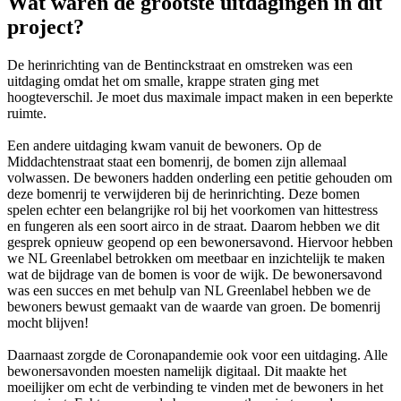
Wat waren de grootste uitdagingen in dit
project?
De herinrichting van de Bentinckstraat en omstreken was een
uitdaging omdat het om smalle, krappe straten ging met
hoogteverschil. Je moet dus maximale impact maken in een beperkte
ruimte.
Een andere uitdaging kwam vanuit de bewoners. Op de
Middachtenstraat staat een bomenrij, de bomen zijn allemaal
volwassen. De bewoners hadden onderling een petitie gehouden om
deze bomenrij te verwijderen bij de herinrichting. Deze bomen
spelen echter een belangrijke rol bij het voorkomen van hittestress
en fungeren als een soort airco in de straat. Daarom hebben we dit
gesprek opnieuw geopend op een bewonersavond. Hiervoor hebben
we NL Greenlabel betrokken om meetbaar en inzichtelijk te maken
wat de bijdrage van de bomen is voor de wijk. De bewonersavond
was een succes en met behulp van NL Greenlabel hebben we de
bewoners bewust gemaakt van de waarde van groen. De bomenrij
mocht blijven!
Daarnaast zorgde de Coronapandemie ook voor een uitdaging. Alle
bewonersavonden moesten namelijk digitaal. Dit maakte het
moeilijker om echt de verbinding te vinden met de bewoners in het